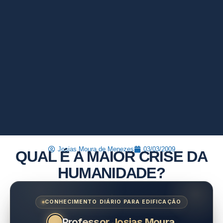
Josias Moura de Menezes
03/03/2009
QUAL É A MAIOR CRISE DA
HUMANIDADE?
CONHECIMENTO DIÁRIO PARA EDIFICAÇÃO
Professor Josias Moura