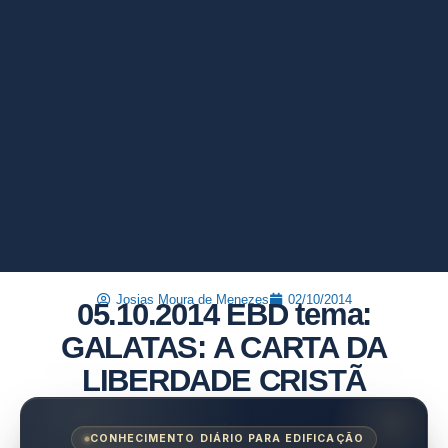
Josias Moura de Menezes
02/10/2014
05.10.2014 EBD tema:
GALATAS: A CARTA DA
LIBERDADE CRISTÃ
CONHECIMENTO DIÁRIO PARA EDIFICAÇÃO