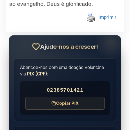
ao evangelho, Deus é glorificado.
Imprimir
Ajude-nos a crescer!
Abençoe-nos com uma doação voluntária
via
PIX (CPF)
:
02385701421
Copiar PIX