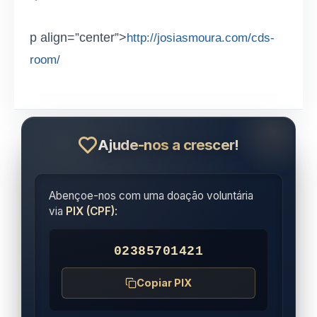
p align=”center”>
http://josiasmoura.com/cds-
room/
Ajude-nos a crescer!
Abençoe-nos com uma doação voluntária
via
PIX (CPF)
:
02385701421
Copiar PIX