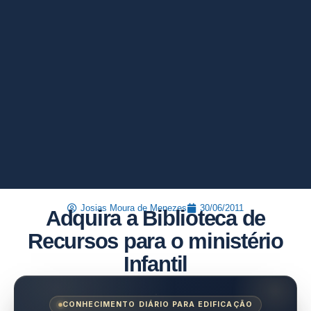
Josias Moura de Menezes
30/06/2011
Adquira a Biblioteca de
Recursos para o ministério
Infantil
CONHECIMENTO DIÁRIO PARA EDIFICAÇÃO