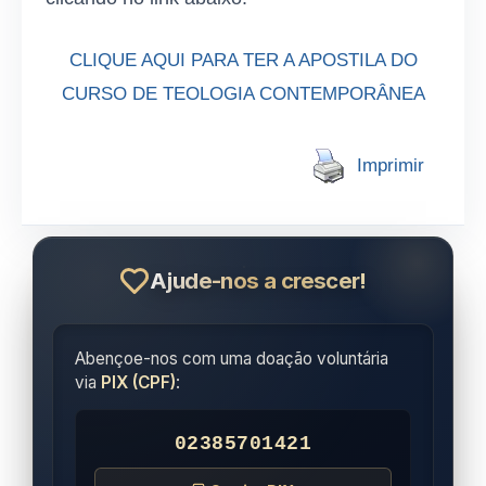
CLIQUE AQUI PARA TER A APOSTILA DO
CURSO DE TEOLOGIA CONTEMPORÂNEA
Imprimir
Ajude-nos a crescer!
Abençoe-nos com uma doação voluntária
via
PIX (CPF)
:
02385701421