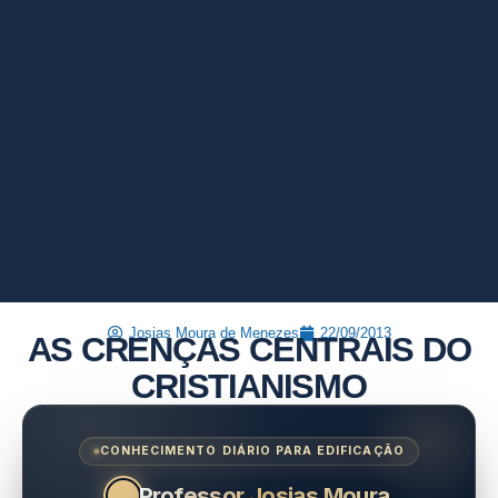
Josias Moura de Menezes
22/09/2013
AS CRENÇAS CENTRAIS DO
CRISTIANISMO
CONHECIMENTO DIÁRIO PARA EDIFICAÇÃO
Professor Josias Moura