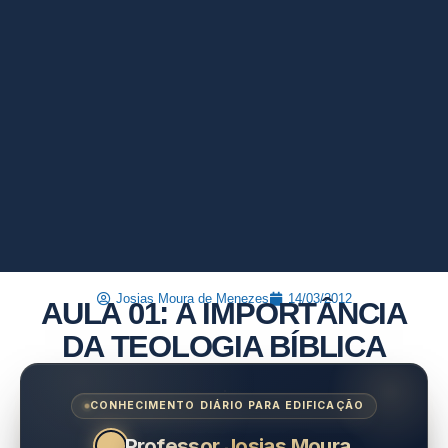
Josias Moura de Menezes
14/03/2012
AULA 01: A IMPORTÂNCIA
DA TEOLOGIA BÍBLICA
CONHECIMENTO DIÁRIO PARA EDIFICAÇÃO
Professor Josias Moura