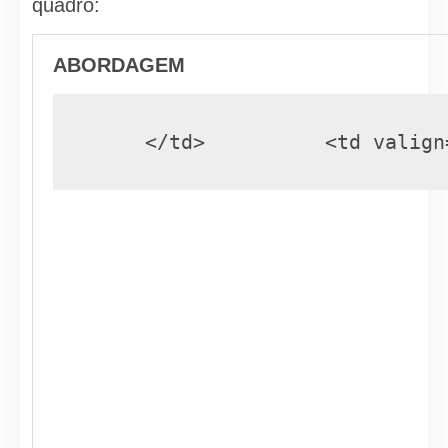
quadro:
ABORDAGEM
     </td>          <td v