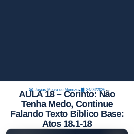
Josias Moura de Menezes
24/03/2026
AULA 18 – Corinto: Não
Tenha Medo, Continue
Falando Texto Bíblico Base:
Atos 18.1-18