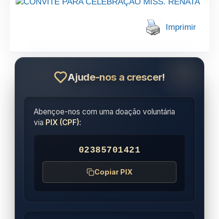
Imprimir
Ajude-nos a crescer!
Abençoe-nos com uma doação voluntária
via
PIX (CPF)
:
02385701421
Copiar PIX