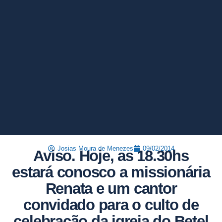
Josias Moura de Menezes
09/02/2014
Aviso. Hoje, as 18.30hs
estará conosco a missionária
Renata e um cantor
convidado para o culto de
celebração da igreja do Betel