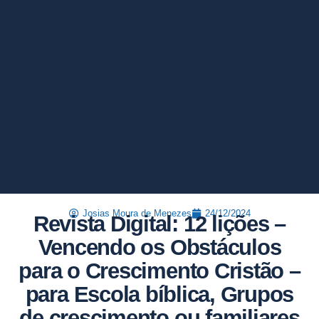
Josias Moura de Menezes
24/12/2024
Revista Digital: 12 lições –
Vencendo os Obstáculos
para o Crescimento Cristão –
para Escola bíblica, Grupos
de crescimento ou familiares