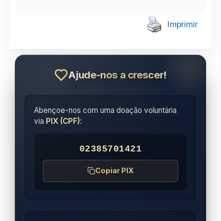
professores experientes quanto para
quem está liderando um grupo pela
Imprimir
primeira vez.
Ajude-nos a crescer!
Abençoe-nos com uma doação voluntária
via
PIX (CPF)
:
02385701421
Copiar PIX