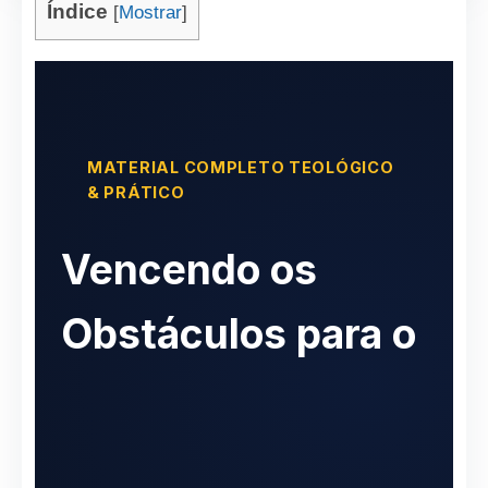
Índice
[
Mostrar
]
MATERIAL COMPLETO TEOLÓGICO
& PRÁTICO
Vencendo os
Obstáculos para o
Crescimento
Cristão