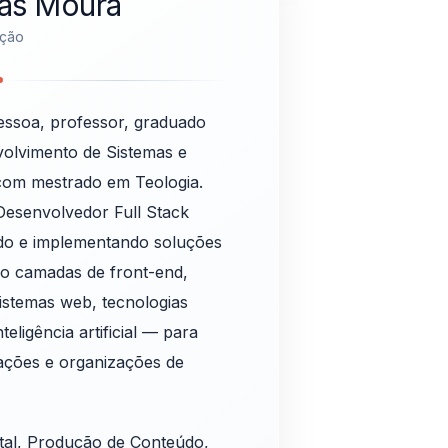
ias Moura
ação
essoa, professor, graduado
volvimento de Sistemas e
com mestrado em Teologia.
Desenvolvedor Full Stack
ndo e implementando soluções
do camadas de front-end,
istemas web, tecnologias
eligência artificial — para
rações e organizações de
ital, Produção de Conteúdo,