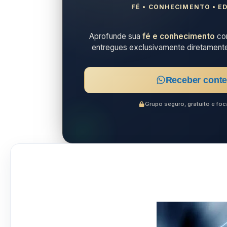
FÉ • CONHECIMENTO • ED
Aprofunde sua
fé e conhecimento
com
entregues exclusivamente diretament
Receber conte
Grupo seguro, gratuito e f