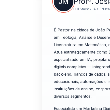
Profº. Jos
JM
Full Stack • IA • Educ
É Pastor na cidade de João P
em Teologia, Análise e Desen
Licenciatura em Matemática, 
Atua estrategicamente como 
especializado em IA, projeta
digitais completas — integran
back-end, bancos de dados, s
educacionais, automações e int
instituições de ensino, corpo
diversos segmentos.
Especialista em Marketing Dig