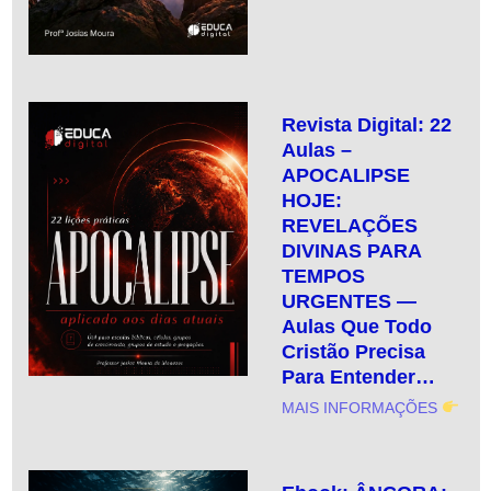
Revista Digital: 22
Aulas –
APOCALIPSE
HOJE:
REVELAÇÕES
DIVINAS PARA
TEMPOS
URGENTES —
Aulas Que Todo
Cristão Precisa
Para Entender…
MAIS INFORMAÇÕES