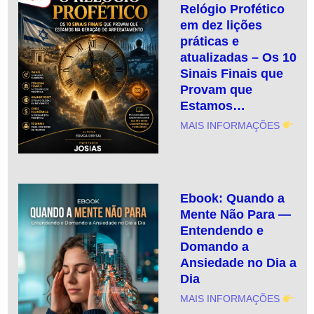
Relógio Profético
em dez lições
práticas e
atualizadas – Os 10
Sinais Finais que
Provam que
Estamos…
MAIS INFORMAÇÕES
Ebook: Quando a
Mente Não Para —
Entendendo e
Domando a
Ansiedade no Dia a
Dia
MAIS INFORMAÇÕES