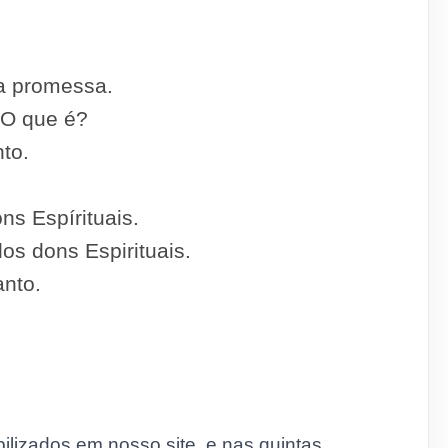
a promessa.
– O que é?
to.
ns Espírituais.
os dons Espirituais.
anto.
ilizados em nosso site, e nas quintas