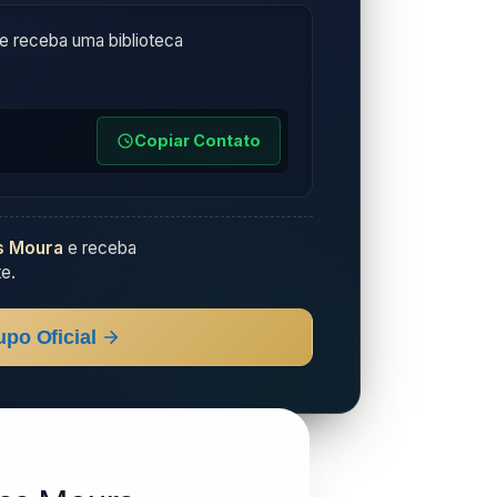
e receba uma biblioteca
Copiar Contato
s Moura
e receba
e.
upo Oficial
R