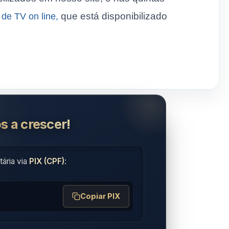
que está disponibilizado
 de TV on line,
s a crescer!
ária via
PIX (CPF)
:
Copiar PIX