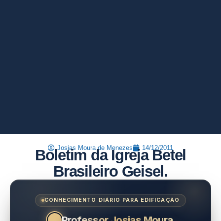
Josias Moura de Menezes
14/12/2011
Boletim da Igreja Betel
Brasileiro Geisel.
CONHECIMENTO DIÁRIO PARA EDIFICAÇÃO
Professor Josias Moura