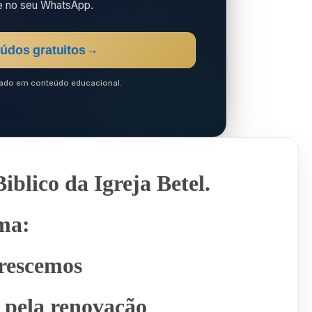
e no seu WhatsApp.
údos gratuitos
→
ocado em conteúdo educacional.
iblico da Igreja Betel.
ma:
rescemos
 pela renovação