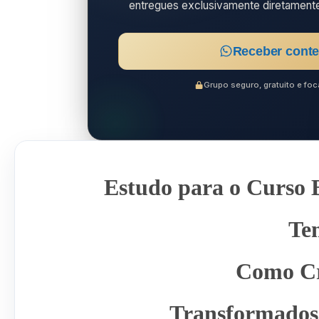
entregues exclusivamente diretament
Receber conte
Grupo seguro, gratuito e f
Estudo para o Curso B
Te
Como C
Transformados