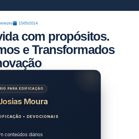
Menezes
15/05/2014
vida com propósitos.
mos e Transformados
enovação
IO PARA EDIFICAÇÃO
 Josias Moura
IFICAÇÃO • DEVOCIONAIS
 conteúdos diários