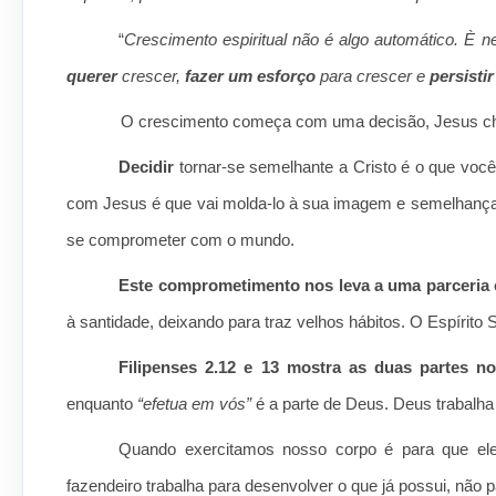
“
Crescimento espiritual não é algo automático. È 
querer
crescer,
fazer um esforço
para crescer e
persisti
O crescimento começa com uma decisão, Jesus cha
Decidir
tornar-se semelhante a Cristo é o que vo
com Jesus é que vai molda-lo à sua imagem e semelhança
se comprometer com o mundo.
Este comprometimento nos leva a uma parceria
à santidade, deixando para traz velhos hábitos. O Espírito
Filipenses 2.12 e 13 mostra as duas partes no
enquanto
“efetua em vós”
é a parte de Deus. Deus trabalh
Quando exercitamos nosso corpo é para que el
fazendeiro trabalha para desenvolver o que já possui, não pa