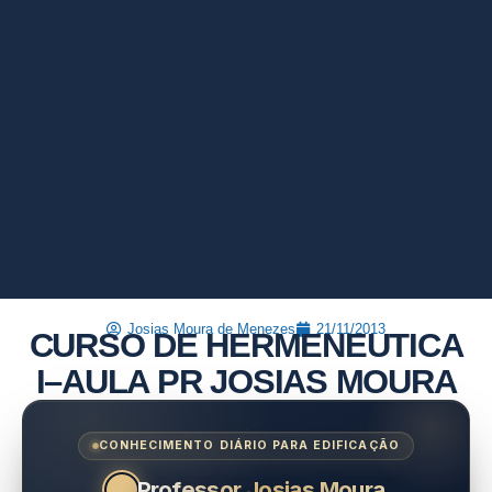
Josias Moura de Menezes
21/11/2013
CURSO DE HERMENEUTICA
I–AULA PR JOSIAS MOURA
CONHECIMENTO DIÁRIO PARA EDIFICAÇÃO
Professor Josias Moura