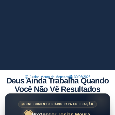
Josias Moura de Menezes
30/06/2026
Deus Ainda Trabalha Quando
Você Não Vê Resultados
CONHECIMENTO DIÁRIO PARA EDIFICAÇÃO
Professor Josias Moura