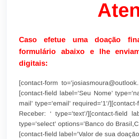
Ate
Caso efetue uma doação fin
formulário abaixo e lhe envi
digitais:
[contact-form to=’josiasmoura@outloo
[contact-field label=’Seu Nome’ type=’na
mail’ type=’email’ required=’1’/][contact-
Receber: ‘ type=’text’/][contact-field
type=’select’ options=’Banco do Brasil
[contact-field label=’Valor de sua doação’