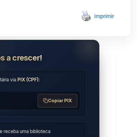
Imprimir
s a crescer!
ária via
PIX (CPF)
:
Copiar PIX
e receba uma biblioteca