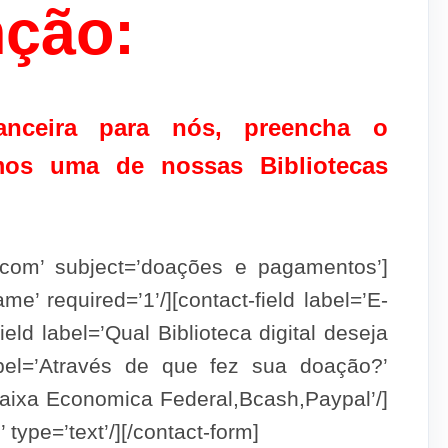
nção:
anceira para nós, preencha o
amos uma de nossas Bibliotecas
k.com’ subject=’doações e pagamentos’]
me’ required=’1’/][contact-field label=’E-
field label=’Qual Biblioteca digital deseja
 label=’Através de que fez sua doação?’
,Caixa Economica Federal,Bcash,Paypal’/]
 type=’text’/][/contact-form]