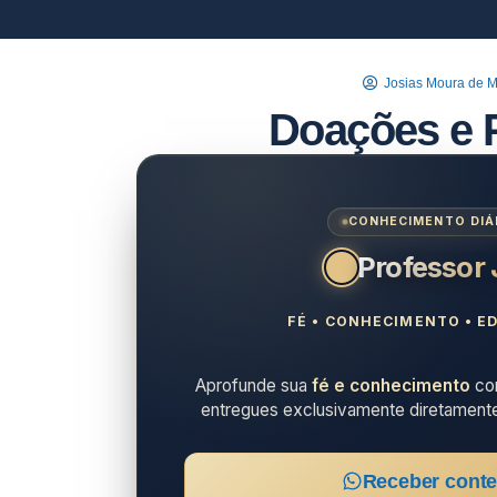
Josias Moura de 
Doações e
CONHECIMENTO DIÁR
Professor
FÉ • CONHECIMENTO • ED
Aprofunde sua
fé e conhecimento
com
entregues exclusivamente diretament
Receber conte