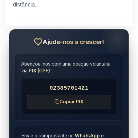
distância.
Ajude-nos a crescer!
Abençoe-nos com uma doação voluntária
via
PIX (CPF)
:
02385701421
Copiar PIX
Envie o comprovante no
WhatsApp
e