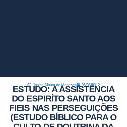
Josias Moura de Menezes
08/06/2012
ESTUDO: A ASSISTÊNCIA
DO ESPIRÍTO SANTO AOS
FIEIS NAS PERSEGUIÇÕES
(ESTUDO BÍBLICO PARA O
CULTO DE DOUTRINA DA