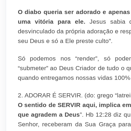
O diabo queria ser adorado e apenas 
uma vitória para ele.
Jesus sabia q
desvinculado da própria adoração e res
seu Deus e só a Ele preste culto".
Só podemos nos “render”, só pode
“submeter” ao Deus Criador de tudo o q
quando entregamos nos­sas vidas 100% 
2. ADORAR É SERVIR. (do: grego “latrei
O sentido de SERVIR aqui, implica em
que agradem a Deus
”. Hb 12:28 diz q
Senhor, recebe­ram da Sua Graça para