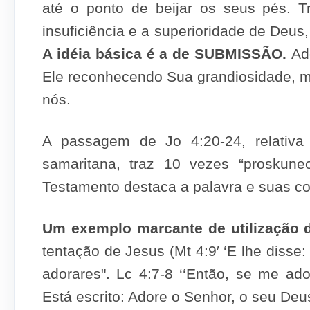
até o ponto de beijar os seus pés. T
insuficiência e a superiorida­de de Deus
A idéia básica é a de SUBMISSÃO.
Ad
Ele reco­nhecendo Sua grandiosidade, 
nós.
A passagem de Jo 4:20-24, relativ
samaritana, traz 10 vezes “proskun
Testamento destaca a palavra e suas cor
Um exemplo marcante de utilização d
tentação de Jesus (Mt 4:9′ ‘E lhe disse:
adorares". Lc 4:7-8 ‘‘Então, se me ad
Está escrito: Adore o Senhor, o seu Deus