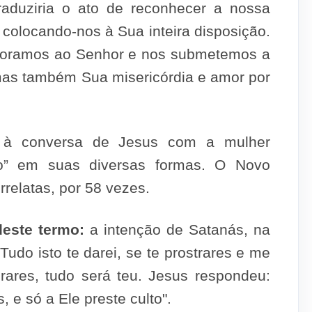
raduziria o ato de reconhecer a nossa
, colocando-nos à Sua inteira disposi­ção.
o­ramos ao Senhor e nos submetemos a
mas também Sua misericórdia e amor por
a à con­versa de Jesus com a mulher
eo” em suas diversas formas. O Novo
relatas, por 58 vezes.
este termo:
a intenção de Satanás, na
 Tudo isto te darei, se te prostrares e me
orares, tudo será teu. Jesus respondeu:
, e só a Ele preste culto".