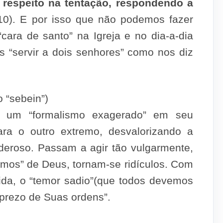
 respei­to na tentação, respondendo a
:10). E por isso que não podemos fazer
cara de santo” na Igreja e no dia-a-dia
 “ser­vir a dois senhores” como nos diz
“sebein”)
e um “formalismo exagerado” em seu
ra o outro extremo, des­valorizando a
oderoso. Passam a agir tão vulgarmente,
imos” de Deus, tornam-se ridículos. Com
gida, o “temor sadio”(que todos devemos
sprezo de Suas ordens”.