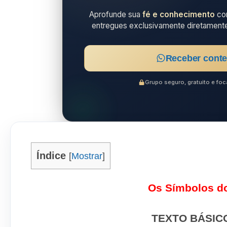
Aprofunde sua
fé e conhecimento
com
entregues exclusivamente diretament
Receber conte
Grupo seguro, gratuito e f
Índice
[
Mostrar
]
Os Símbolos do
TEXTO BÁSIC