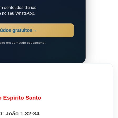
 conteúdos diários
e no seu WhatsApp.
údos gratuitos
→
ocado em conteúdo educacional.
 Espirito Santo
O:
João 1.32-34