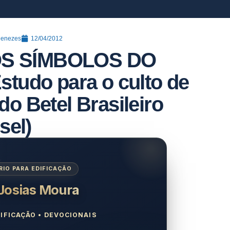
Menezes
12/04/2012
: OS SÍMBOLOS DO
tudo para o culto de
 do Betel Brasileiro
sel)
IO PARA EDIFICAÇÃO
 Josias Moura
IFICAÇÃO • DEVOCIONAIS