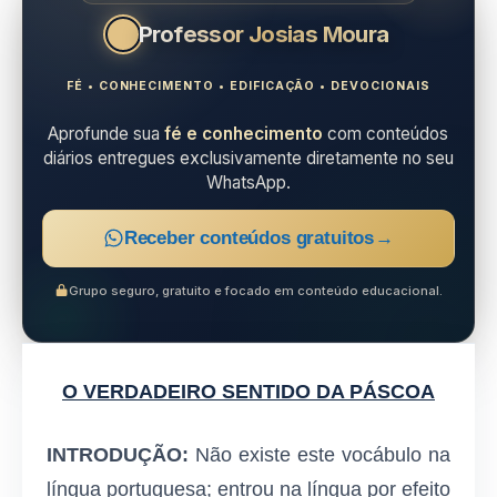
Professor Josias Moura
FÉ • CONHECIMENTO • EDIFICAÇÃO • DEVOCIONAIS
Aprofunde sua
fé e conhecimento
com conteúdos
diários entregues exclusivamente diretamente no seu
WhatsApp.
Receber conteúdos gratuitos
→
Grupo seguro, gratuito e focado em conteúdo educacional.
O VERDADEIRO SENTIDO DA PÁSCOA
INTRODUÇÃO:
Não existe este vocábulo na
língua portuguesa; entrou na língua por efeito