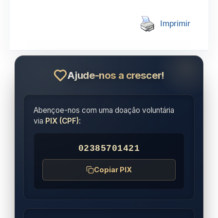
Imprimir
Ajude-nos a crescer!
Abençoe-nos com uma doação voluntária
via
PIX (CPF)
:
02385701421
Copiar PIX