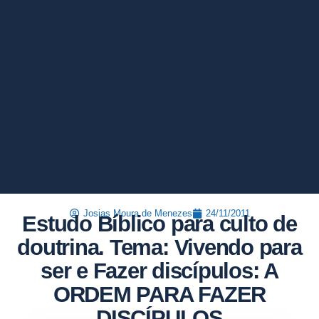
Josias Moura de Menezes
24/11/2011
Estudo Bíblico para culto de
doutrina. Tema: Vivendo para
ser e Fazer discípulos: A
ORDEM PARA FAZER
DISCÍPULOS