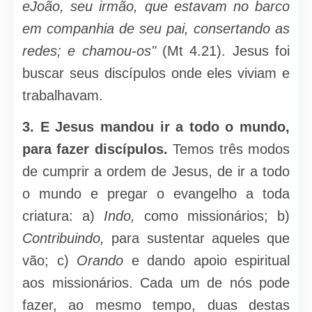
eJoão, seu irmão, que estavam no barco
em companhia de seu pai, consertando as
redes; e chamou-os"
(Mt 4.21). Jesus foi
bus­car seus discípulos onde eles viviam e
trabalhavam.
3. E Jesus mandou ir a todo o mundo,
para fazer discípu­los.
Temos três modos
de cumprir a ordem de Jesus, de ir a todo
o mun­do e pregar o evangelho a toda
criatura: a)
Indo,
como missionários; b)
Contribuindo,
para sustentar aqueles que
vão; c)
Orando
e dando apoio espiritual
aos missionários. Cada um de nós pode
fazer, ao mesmo tem­po, duas destas