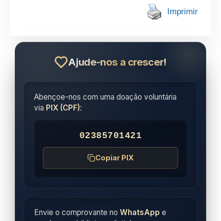
Imprimir
Ajude-nos a crescer!
Abençoe-nos com uma doação voluntária
via
PIX (CPF)
:
02385701421
Copiar PIX
Envie o comprovante no
WhatsApp
e