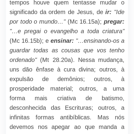
tempos houve quem tentas­se mudar o
significado da ordem de Jesus, de
ir:
"Ide
por todo o mundo…"
(Mc 16.15a);
pregar:
"…e pregai o evan­gelho a toda criatura"
(Mc 16.15b); e
ensinar:
"…ensinando-os a
guardar todas as cousas que vos tenho
ordenado"
(Mt 28.20a). Nessa mudança,
uns dão ênfase à cura divina; outros, à
expulsão de demônios; outros, à
prosperidade ma­terial; outros, a uma
forma mais criativa de batismo,
desconhecida das Escrituras; outros, a
infinitas formas antibíblicas. Mas nós
devemos nos apegar ao que manda a