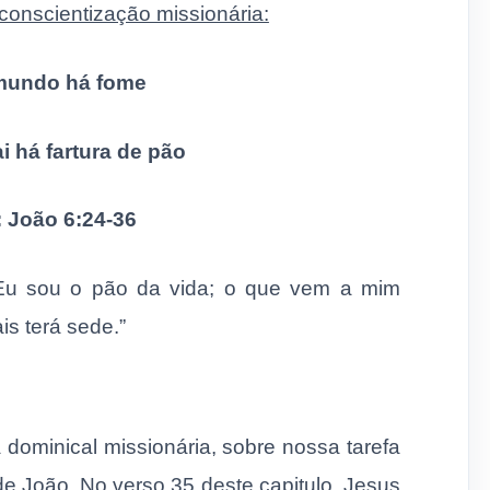
conscientização missionária:
mundo há fome
i há fartura de pão
: João 6:24-36
: Eu sou o pão da vida; o que vem a mim
is terá sede.”
 dominical missionária, sobre nossa tarefa
de João. No verso 35 deste capitulo, Jesus