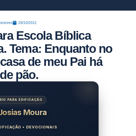
Menezes
28/10/2011
ara Escola Bíblica
ia. Tema: Enquanto no
casa de meu Pai há
 de pão.
IO PARA EDIFICAÇÃO
 Josias Moura
IFICAÇÃO • DEVOCIONAIS