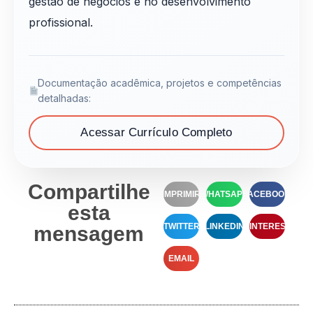
gestão de negócios e no desenvolvimento
profissional.
Documentação acadêmica, projetos e competências
detalhadas:
Acessar Currículo Completo
Compartilhe
IMPRIMIR
WHATSAPP
FACEBOOK
esta
TWITTER
LINKEDIN
PINTEREST
mensagem
EMAIL