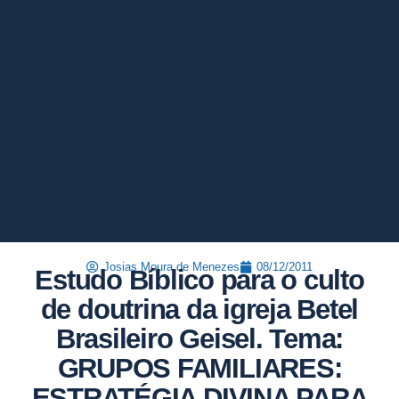
Josias Moura de Menezes
08/12/2011
Estudo Bíblico para o culto
de doutrina da igreja Betel
Brasileiro Geisel. Tema:
GRUPOS FAMILIARES:
ESTRATÉGIA DIVINA PARA