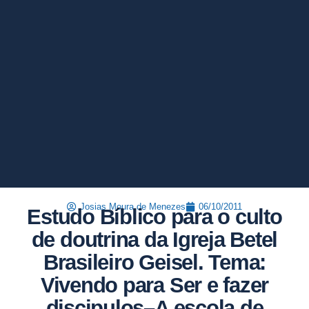
Josias Moura de Menezes
06/10/2011
Estudo Bíblico para o culto
de doutrina da Igreja Betel
Brasileiro Geisel. Tema:
Vivendo para Ser e fazer
discipulos–A escola de