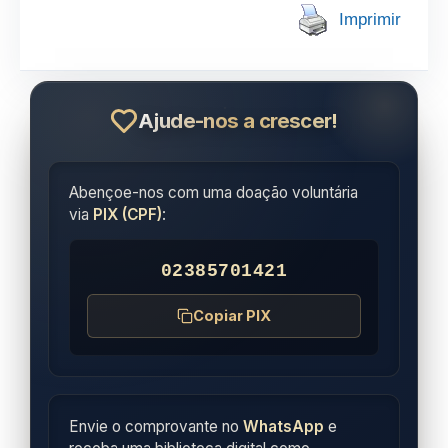
Imprimir
Ajude-nos a crescer!
Abençoe-nos com uma doação voluntária
via
PIX (CPF)
:
02385701421
Copiar PIX
Envie o comprovante no
WhatsApp
e