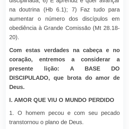
disci­plinada; 6) E aprendiz e quer avançar
na doutrina (Hb 6.1); 7) Faz tudo para
aumentar o número dos discípulos em
obediência à Grande Comis­são (Mt 28.18-
20).
Com estas verdades na cabeça e no
coração, entremos a conside­rar a
presente lição: A BASE DO
DISCIPULADO, que brota do amor de
Deus.
I. AMOR QUE VIU O MUNDO PERDIDO
1. O homem pecou e com seu pecado
transtornou o plano de Deus.