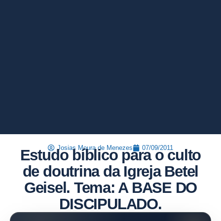
Josias Moura de Menezes
07/09/2011
Estudo bíblico para o culto
de doutrina da Igreja Betel
Geisel. Tema: A BASE DO
DISCIPULADO.