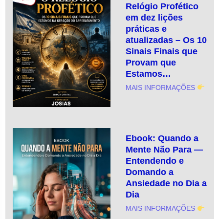
Relógio Profético
em dez lições
práticas e
atualizadas – Os 10
Sinais Finais que
Provam que
Estamos…
MAIS INFORMAÇÕES
Ebook: Quando a
Mente Não Para —
Entendendo e
Domando a
Ansiedade no Dia a
Dia
MAIS INFORMAÇÕES