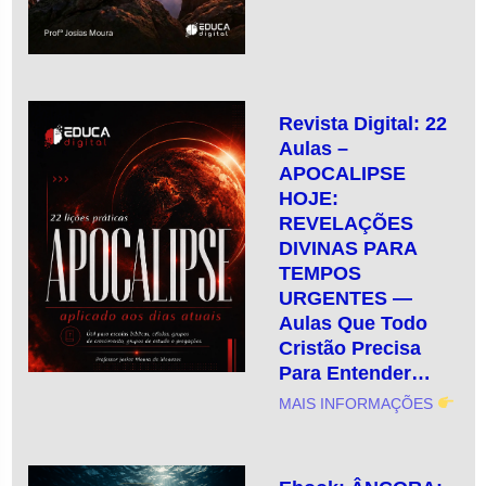
Revista Digital: 22
Aulas –
APOCALIPSE
HOJE:
REVELAÇÕES
DIVINAS PARA
TEMPOS
URGENTES —
Aulas Que Todo
Cristão Precisa
Para Entender…
MAIS INFORMAÇÕES