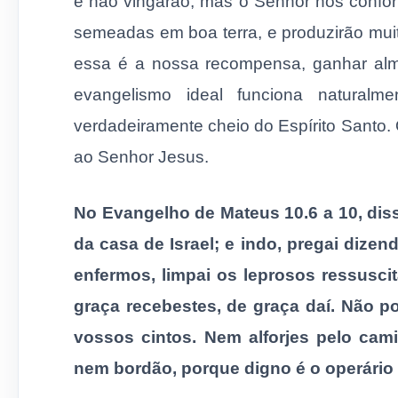
e não vingarão, mas o Senhor nos confo
semeadas em boa terra, e produzirão muit
essa é a nossa recompensa, ganhar al
evangelismo ideal funciona naturalm
verdadeiramente cheio do Espírito Santo. 
ao Senhor Jesus.
No Evangelho de Mateus 10.6 a 10, dis
da casa de Israel; e indo, pregai dize
enfermos, limpai os leprosos ressusci
graça recebestes, de graça daí. Não 
vossos cintos. Nem alforjes pelo cam
nem bordão, porque digno é o operário 