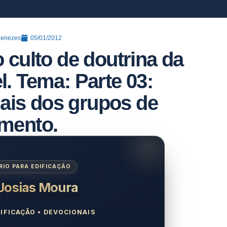
Menezes
05/01/2012
o culto de doutrina da
el. Tema: Parte 03:
uais dos grupos de
imento.
IO PARA EDIFICAÇÃO
 Josias Moura
IFICAÇÃO • DEVOCIONAIS