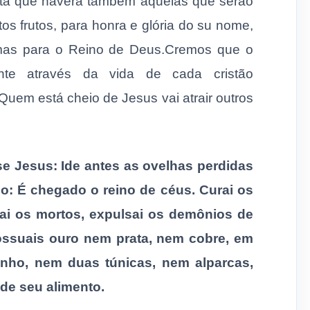
rta que haverá também aquelas que serão
os frutos, para honra e glória do su nome,
mas para o Reino de Deus.Cremos que o
ente através da vida de cada cristão
Quem está cheio de Jesus vai atrair outros
se Jesus: Ide antes as ovelhas perdidas
ndo: É chegado o reino de céus. Curai os
tai os mortos, expulsai os demônios de
possuais ouro nem prata, nem cobre, em
inho, nem duas túnicas, nem alparcas,
de seu alimento.