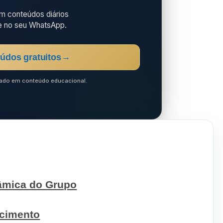
 conteúdos diários
e no seu WhatsApp.
údos gratuitos
→
ocado em conteúdo educacional.
nâmica do Grupo
scimento