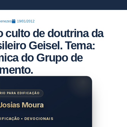
Menezes
19/01/2012
o culto de doutrina da
sileiro Geisel. Tema:
âmica do Grupo de
imento.
IO PARA EDIFICAÇÃO
 Josias Moura
IFICAÇÃO • DEVOCIONAIS