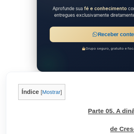
Aprofunde sua
fé e conhecimento
com
entregues exclusivamente diretament
Receber conte
Grupo seguro, gratuito e f
Índice
[
Mostrar
]
Parte 05. A di
de Cre