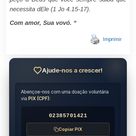
necessita dEle (1 Jo 4.15-17).
Com amor, Sua vovó. “
Imprimir
Ajude-nos a crescer!
Abençoe-nos com uma doação voluntária
via
PIX (CPF)
:
02385701421
Copiar PIX