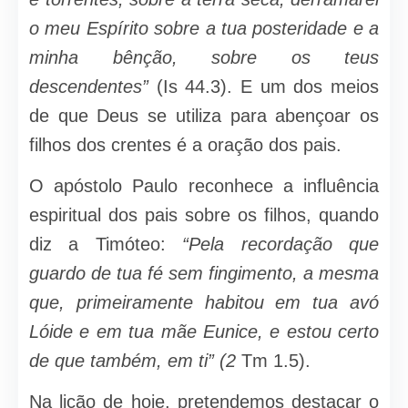
o meu Espírito sobre a tua posteridade e a
minha bênção, sobre os teus
descendentes”
(Is 44.3). E um dos meios
de que Deus se utiliza para aben­çoar os
filhos dos crentes é a oração dos pais.
O apóstolo Paulo reconhece a in­fluência
espiritual dos pais sobre os fi­lhos, quando
diz a Timóteo:
“Pela recor­dação que
guardo de tua fé sem fingi­mento, a mesma
que, primeiramente habitou em tua avó
Lóide e em tua mãe Eunice, e estou certo
de que também, em ti” (2
Tm 1.5).
Na lição de hoje, pretendemos des­tacar o