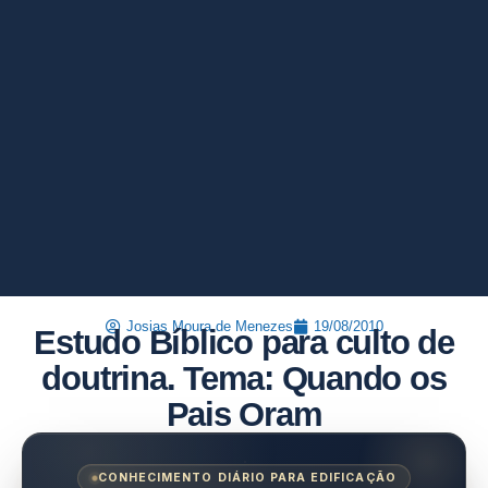
Josias Moura de Menezes
19/08/2010
Estudo Bíblico para culto de
doutrina. Tema: Quando os
Pais Oram
CONHECIMENTO DIÁRIO PARA EDIFICAÇÃO