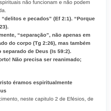
espirituais não funcionam e não podem
da.
 “delitos e pecados” (Ef 2:1). “Porque
23).
almente, “separação”, não apenas em
rado do corpo (Tg 2:26), mas também
o separado de Deus (Is 59:2).
orto! Não precisa ser reanimado;
isto éramos espiritualmente
eus
ento, neste capitulo 2 de Efésios, de