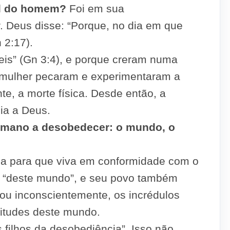
al do homem?
Foi em sua
. Deus disse: “Porque, no dia em que
 2:17).
eis” (Gn 3:4), e porque creram numa
a mulher pecaram e experimentaram a
nte, a morte física. Desde então, a
ia a Deus.
humano a desobedecer: o mundo, o
oa para que viva em conformidade com o
a “deste mundo”, e seu povo também
 ou inconscientemente, os incrédulos
titudes deste mundo.
s filhos da desobediência”. Isso não