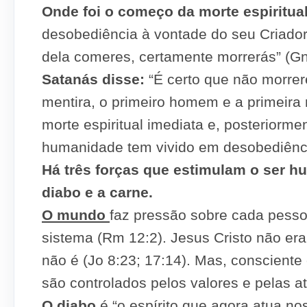
Onde foi o começo da morte espiritu
desobediência à vontade do seu Criador
dela comeres, certamente morrerás” (Gn
Satanás disse:
“É certo que não morrer
mentira, o primeiro homem e a primeir
morte espiritual imediata e, posteriorme
humanidade tem vivido em desobediênc
Há três forças que estimulam o ser 
diabo e a carne.
O mundo
faz pressão sobre cada pess
sistema (Rm 12:2). Jesus Cristo não er
não é (Jo 8:23; 17:14). Mas, consciente
são controlados pelos valores e pelas a
O diabo
é “o espírito que agora atua no