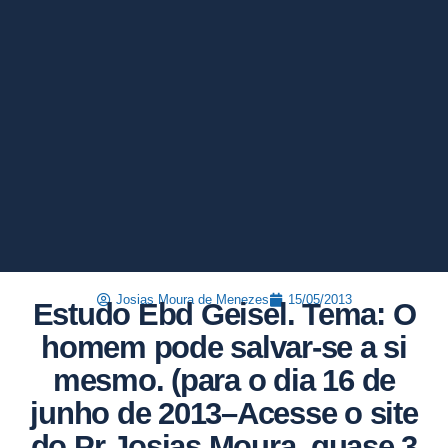
Josias Moura de Menezes
15/05/2013
Estudo Ebd Geisel. Tema: O
homem pode salvar-se a si
mesmo. (para o dia 16 de
junho de 2013–Acesse o site
do Pr Josias Moura, quase 3