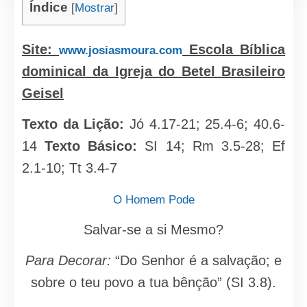
Índice
[
Mostrar
]
Site:
Escola Bíblica
www.josiasmoura.com
dominical da Igreja do Betel Brasileiro
Geisel
Texto da Lição:
Jó 4.17-21; 25.4-6; 40.6-
14
Texto Básico:
SI 14; Rm 3.5-28; Ef
2.1-10; Tt 3.4-7
O Homem Pode
Salvar-se a si Mesmo?
Para Decorar:
“Do Senhor é a salvação; e
sobre o teu povo a tua bênção” (SI 3.8).