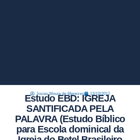
Josias Moura de Menezes
13/10/2012
Estudo EBD: IGREJA
SANTIFICADA PELA
PALAVRA (Estudo Bíblico
para Escola dominical da
Igreja do Betel Brasileiro