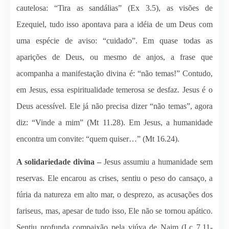
cautelosa: “Tira as sandálias” (Ex 3.5), as visões de
Ezequiel, tudo isso apontava para a idéia de um Deus com
uma espécie de aviso: “cuidado”. Em quase todas as
aparições de Deus, ou mesmo de anjos, a frase que
acompanha a manifestação divina é: “não temas!” Contudo,
em Jesus, essa espiritualidade temerosa se desfaz. Jesus é o
Deus acessível. Ele já não precisa dizer “não temas”, agora
diz: “Vinde a mim” (Mt 11.28). Em Jesus, a humanidade
encontra um convite: “quem quiser…” (Mt 16.24).
A solidariedade divina –
Jesus assumiu a humanidade sem
reservas. Ele encarou as crises, sentiu o peso do cansaço, a
fúria da natureza em alto mar, o desprezo, as acusações dos
fariseus, mas, apesar de tudo isso, Ele não se tornou apático.
Sentiu profunda compaixão pela viúva de Naim (Lc 7.11-