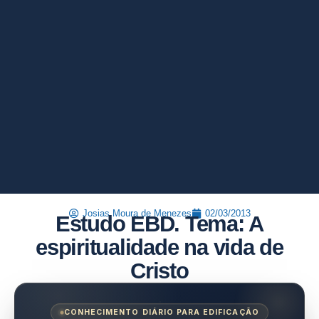
Josias Moura de Menezes
02/03/2013
Estudo EBD. Tema: A
espiritualidade na vida de
Cristo
CONHECIMENTO DIÁRIO PARA EDIFICAÇÃO