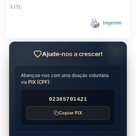
3.17).
Imprimir
Ajude-nos a crescer!
Abençoe-nos com uma doação voluntária
via
PIX (CPF)
:
02385701421
Copiar PIX