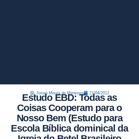
Josias Moura de Menezes
21/04/2012
Estudo EBD: Todas as
Coisas Cooperam para o
Nosso Bem (Estudo para
Escola Bíblica dominical da
Igreja do Betel Brasileiro