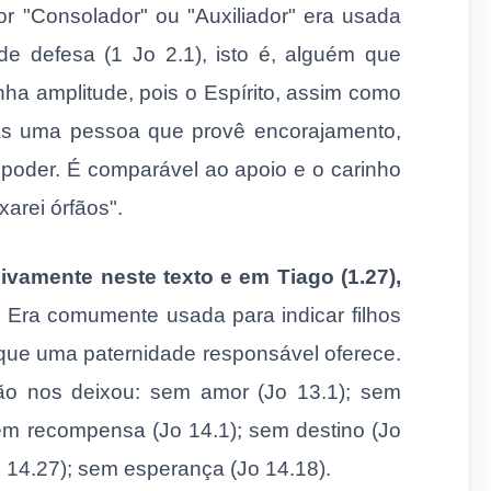
por "Consolador" ou "Auxiliador" era usada
de defesa (1 Jo 2.1), isto é, alguém que
ha amplitude, pois o Espírito, assim como
as uma pessoa que provê encorajamento,
 poder. É comparável ao apoio e o carinho
xarei órfãos".
ivamente neste texto e em Tiago (1.27),
.
Era comumente usada para indicar filhos
o que uma paternidade responsável oferece.
não nos deixou: sem amor (Jo 13.1); sem
sem recompensa (Jo 14.1); sem destino (Jo
o 14.27); sem esperança (Jo 14.18).