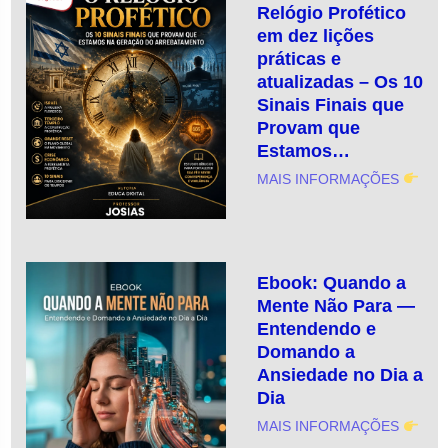
Relógio Profético
em dez lições
práticas e
atualizadas – Os 10
Sinais Finais que
Provam que
Estamos…
MAIS INFORMAÇÕES
Ebook: Quando a
Mente Não Para —
Entendendo e
Domando a
Ansiedade no Dia a
Dia
MAIS INFORMAÇÕES