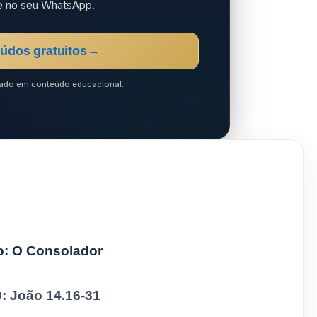
e no seu WhatsApp.
údos gratuitos
→
ocado em conteúdo educacional.
to: O Consolador
 João 14.16-31