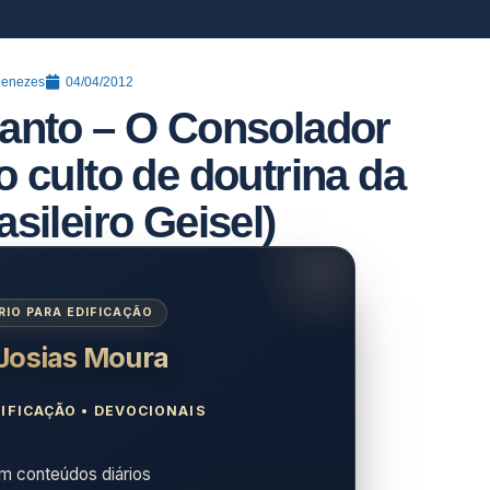
Menezes
04/04/2012
Santo – O Consolador
o culto de doutrina da
asileiro Geisel)
IO PARA EDIFICAÇÃO
 Josias Moura
IFICAÇÃO • DEVOCIONAIS
 conteúdos diários