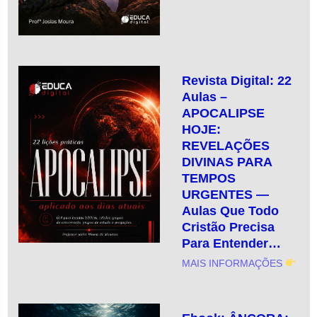
Revista Digital: 22
Aulas –
APOCALIPSE
HOJE:
REVELAÇÕES
DIVINAS PARA
TEMPOS
URGENTES —
Aulas Que Todo
Cristão Precisa
Para Entender…
MAIS INFORMAÇÕES