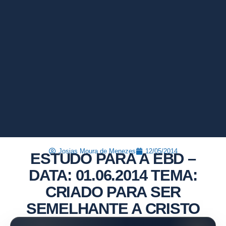
Josias Moura de Menezes
12/05/2014
ESTUDO PARA A EBD –
DATA: 01.06.2014 TEMA:
CRIADO PARA SER
SEMELHANTE A CRISTO