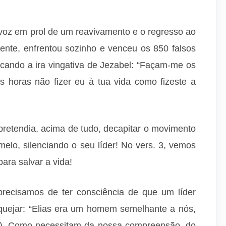
 voz em prol de um reavivamento e o regresso ao
ente, enfrentou sozinho e venceu os 850 falsos
vocando a ira vingativa de Jezabel: “Façam-me os
 horas não fizer eu à tua vida como fizeste a
 pretendia, acima de tudo, decapitar o movimento
melo, silenciando o seu líder! No vers. 3, vemos
ara salvar a vida!
recisamos de ter consciência de que um líder
fraquejar: “Elias era um homem semelhante a nós,
7). Como necessitam da nossa compreensão, do