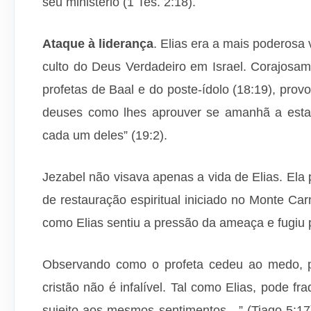
seu ministério (1 Tes. 2:18).
Ataque à liderança
. Elias era a mais poderosa
culto do Deus Verdadeiro em Israel. Corajosam
profetas de Baal e do poste-ídolo (18:19), pro
deuses como lhes aprouver se amanhã a estas
cada um deles” (19:2).
Jezabel não visava apenas a vida de Elias. Ela
de restauração espiritual iniciado no Monte Car
como Elias sentiu a pressão da ameaça e fugiu p
Observando como o profeta cedeu ao medo, p
cristão não é infalível. Tal como Elias, pode 
sujeito aos mesmos sentimentos…” (Tiago 5:1