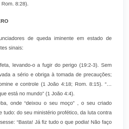
 Rom. 8:28).
ERO
nunciadores de queda iminente em estado de
tes sinais:
ta, levando-o a fugir do perigo (19:2-3). Sem
vada a sério e obriga à tomada de precauções;
mine e controle (1 João 4:18; Rom. 8:15). “…
ue está no mundo” (1 João 4:4).
eba, onde “deixou o seu moço” , o seu criado
 tudo: do seu ministério profético, da luta contra
issesse: “Basta! Já fiz tudo o que podia! Não faço