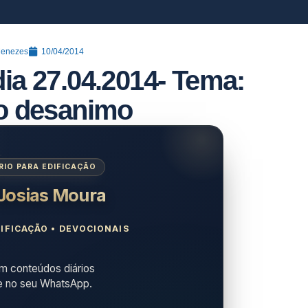
Menezes
10/04/2014
ia 27.04.2014- Tema:
o desanimo
IO PARA EDIFICAÇÃO
 Josias Moura
IFICAÇÃO • DEVOCIONAIS
 conteúdos diários
e no seu WhatsApp.