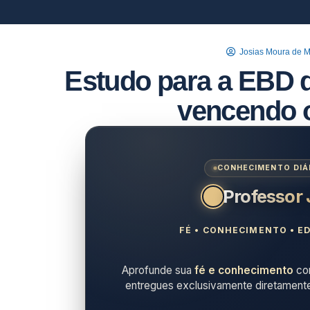
Josias Moura de 
Estudo para a EBD d
vencendo 
CONHECIMENTO DIÁR
Professor
FÉ • CONHECIMENTO • ED
Aprofunde sua
fé e conhecimento
com
entregues exclusivamente diretament