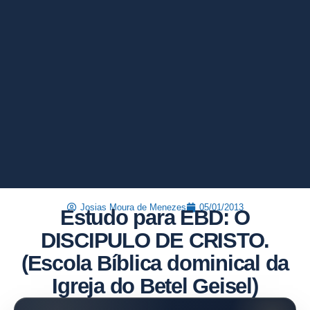
Josias Moura de Menezes
05/01/2013
Estudo para EBD: O
DISCIPULO DE CRISTO.
(Escola Bíblica dominical da
Igreja do Betel Geisel)