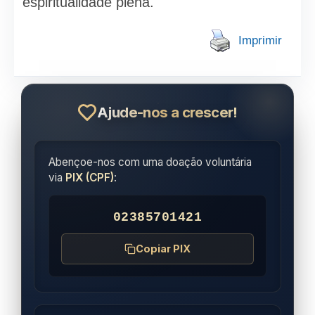
espiritualidade plena.
Imprimir
Ajude-nos a crescer!
Abençoe-nos com uma doação voluntária
via
PIX (CPF)
:
02385701421
Copiar PIX