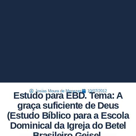
Josias Moura de Menezes
10/07/2012
Estudo para EBD. Tema: A
graça suficiente de Deus
(Estudo Bíblico para a Escola
Dominical da Igreja do Betel
Brasileiro Geisel.