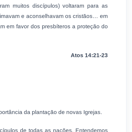
am muitos discípulos) voltaram para as
 animavam e acon­selhavam os cristãos… em
am em favor dos presbíteros a proteção do
Atos 14:21-23
mportância da plantação de novas Igrejas.
scípulos de todas as nações. Entendemos