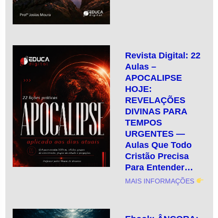
Revista Digital: 22
Aulas –
APOCALIPSE
HOJE:
REVELAÇÕES
DIVINAS PARA
TEMPOS
URGENTES —
Aulas Que Todo
Cristão Precisa
Para Entender…
MAIS INFORMAÇÕES