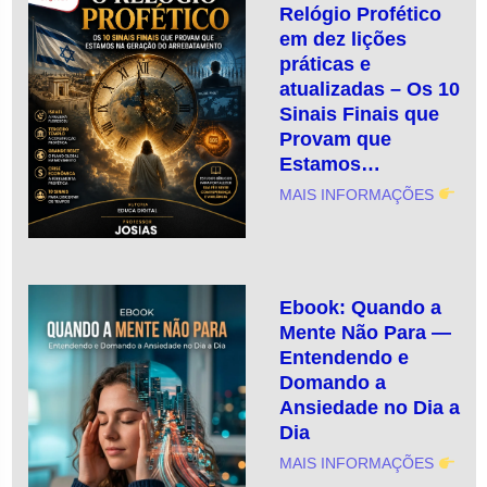
Relógio Profético
em dez lições
práticas e
atualizadas – Os 10
Sinais Finais que
Provam que
Estamos…
MAIS INFORMAÇÕES
Ebook: Quando a
Mente Não Para —
Entendendo e
Domando a
Ansiedade no Dia a
Dia
MAIS INFORMAÇÕES