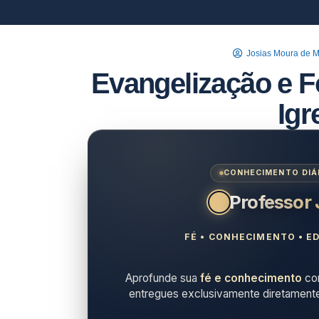
Josias Moura de 
Evangelização e 
Igr
CONHECIMENTO DIÁR
Professor
FÉ • CONHECIMENTO • ED
Aprofunde sua
fé e conhecimento
com
entregues exclusivamente diretament