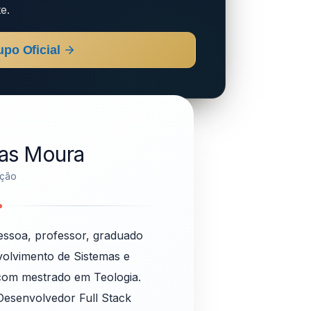
e.
upo Oficial
R
ias Moura
ação
essoa, professor, graduado
volvimento de Sistemas e
com mestrado em Teologia.
Desenvolvedor Full Stack