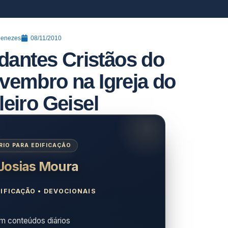
Menezes
08/11/2010
udantes Cristãos do
ovembro na Igreja do
leiro Geisel
IO PARA EDIFICAÇÃO
 Josias Moura
IFICAÇÃO • DEVOCIONAIS
 conteúdos diários