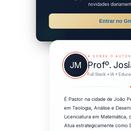
novidades diariament
Entrar no Gr
✦ SOBRE O AUTO
Profº. Jos
JM
Full Stack • IA • Educ
É Pastor na cidade de João P
em Teologia, Análise e Desen
Licenciatura em Matemática, 
Atua estrategicamente como 