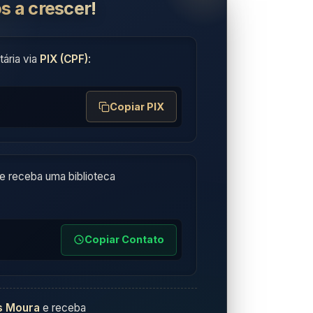
s a crescer!
ária via
PIX (CPF)
:
Copiar PIX
e receba uma biblioteca
Copiar Contato
s Moura
e receba