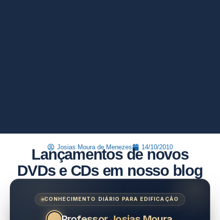
Josias Moura de Menezes
14/10/2010
Lançamentos de novos
DVDs e CDs em nosso blog
CONHECIMENTO DIÁRIO PARA EDIFICAÇÃO
Professor Josias Moura