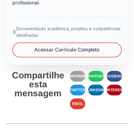
profissional.
Documentação acadêmica, projetos e competências
detalhadas:
Acessar Currículo Completo
Compartilhe
IMPRIMIR
WHATSAPP
FACEBOOK
esta
TWITTER
LINKEDIN
PINTEREST
mensagem
EMAIL