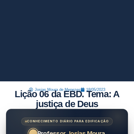
Josias Moura de Menezes
18/05/2023
Lição 06 da EBD. Tema: A
justiça de Deus
CONHECIMENTO DIÁRIO PARA EDIFICAÇÃO
Professor Josias Moura