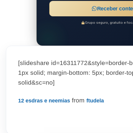
Receber conte
Grupo seguro, gratuito e f
[slideshare id=16311772&style=border-bo
1px solid; margin-bottom: 5px; border-to
solid&sc=no]
from
12 esdras e neemias
ftudela