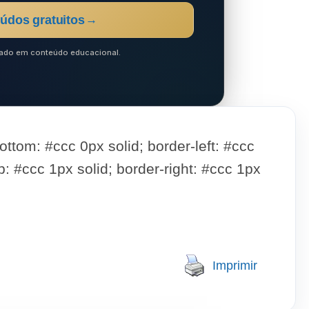
údos gratuitos
→
ocado em conteúdo educacional.
ttom: #ccc 0px solid; border-left: #ccc
p: #ccc 1px solid; border-right: #ccc 1px
Imprimir