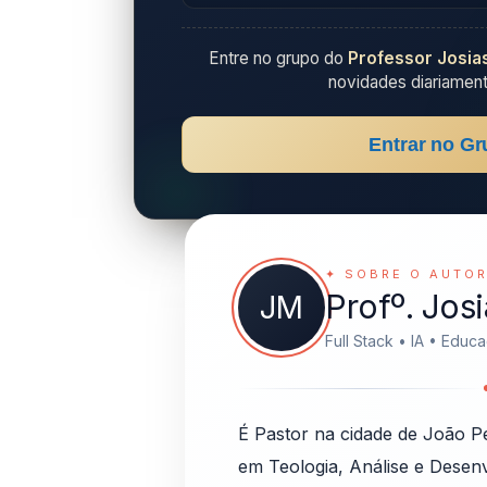
Entre no grupo do
Professor Josia
novidades diariament
Entrar no Gr
✦ SOBRE O AUTO
Profº. Jos
JM
Full Stack • IA • Educ
É Pastor na cidade de João P
em Teologia, Análise e Desen