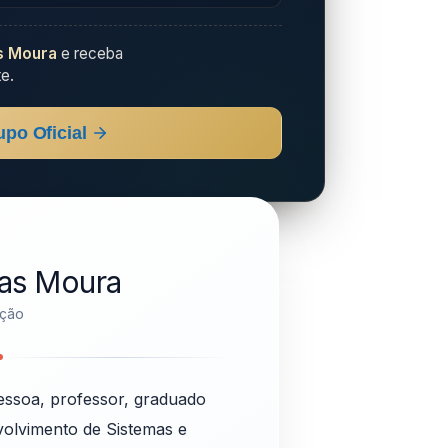
s Moura
e receba
e.
upo Oficial
R
ias Moura
ação
essoa, professor, graduado
volvimento de Sistemas e