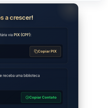
s a crescer!
ária via
PIX (CPF)
:
Copiar PIX
e receba uma biblioteca
Copiar Contato