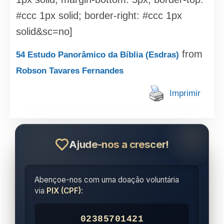
#ccc 1px solid; border-right: #ccc 1px
solid&sc=no]
from
54 Estudo Panorâmico da Bíblia (Esdras)
Robson Tavares Fernandes
Imprimir
Ajude-nos a crescer!
Abençoe-nos com uma doação voluntária
via
PIX (CPF)
:
02385701421