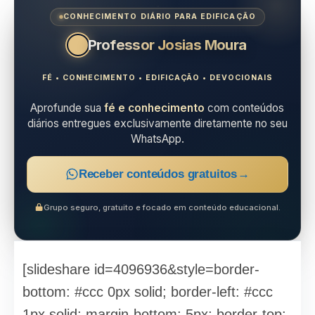
CONHECIMENTO DIÁRIO PARA EDIFICAÇÃO
Professor Josias Moura
FÉ • CONHECIMENTO • EDIFICAÇÃO • DEVOCIONAIS
Aprofunde sua
fé e conhecimento
com conteúdos
diários entregues exclusivamente diretamente no seu
WhatsApp.
Receber conteúdos gratuitos
→
Grupo seguro, gratuito e focado em conteúdo educacional.
[slideshare id=4096936&style=border-
bottom: #ccc 0px solid; border-left: #ccc
1px solid; margin-bottom: 5px; border-top: