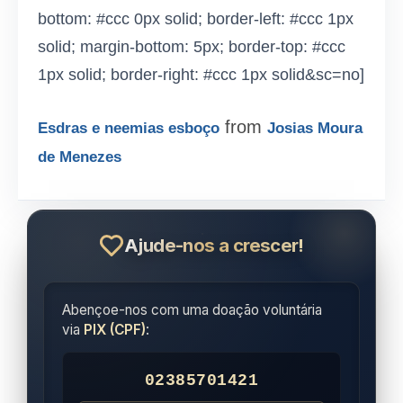
bottom: #ccc 0px solid; border-left: #ccc 1px
solid; margin-bottom: 5px; border-top: #ccc
1px solid; border-right: #ccc 1px solid&sc=no]
from
Esdras e neemias esboço
Josias Moura
de Menezes
Ajude-nos a crescer!
Abençoe-nos com uma doação voluntária
via
PIX (CPF)
:
02385701421