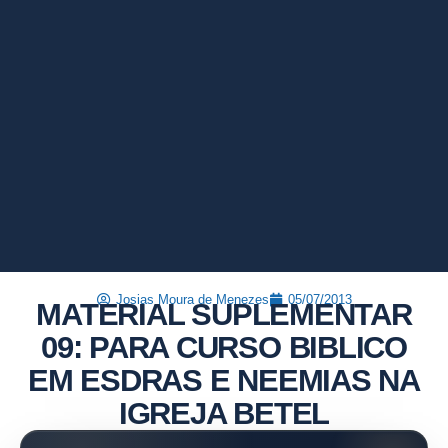
Josias Moura de Menezes
05/07/2013
MATERIAL SUPLEMENTAR
09: PARA CURSO BIBLICO
EM ESDRAS E NEEMIAS NA
IGREJA BETEL