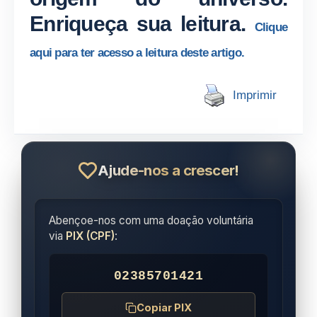
Enriqueça sua leitura.
Clique
aqui para ter acesso a leitura deste artigo.
Imprimir
Ajude-nos a crescer!
Abençoe-nos com uma doação voluntária
via
PIX (CPF)
:
02385701421
Copiar PIX