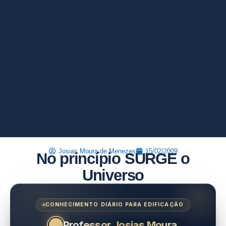
Josias Moura de Menezes
15/02/2009
No princípio SURGE o
Universo
CONHECIMENTO DIÁRIO PARA EDIFICAÇÃO
Professor Josias Moura