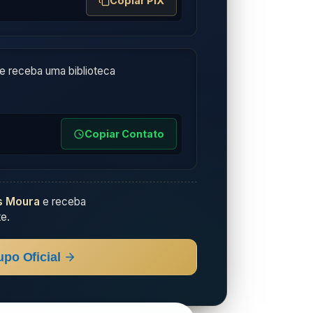
Copiar PIX
e receba uma biblioteca
Copiar Contato
s Moura
e receba
e.
upo Oficial