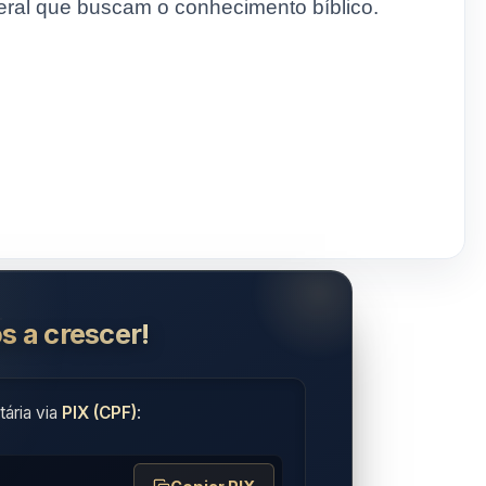
 geral que buscam o conhecimento bíblico.
s a crescer!
ária via
PIX (CPF)
: