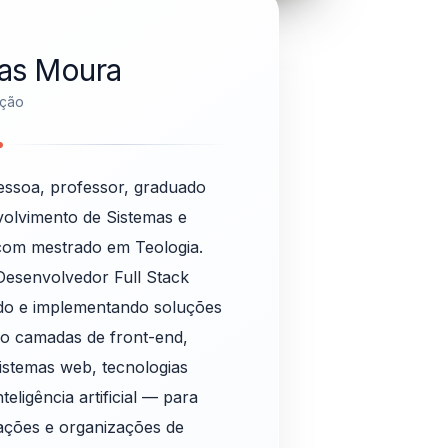
R
ias Moura
ação
essoa, professor, graduado
volvimento de Sistemas e
com mestrado em Teologia.
Desenvolvedor Full Stack
ndo e implementando soluções
do camadas de front-end,
istemas web, tecnologias
eligência artificial — para
rações e organizações de