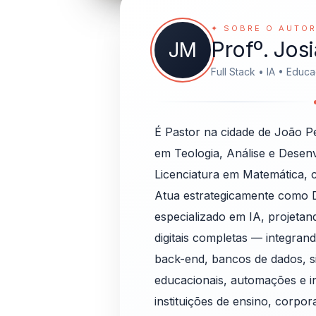
✦ SOBRE O AUTO
Profº. Jos
JM
Full Stack • IA • Educ
É Pastor na cidade de João P
em Teologia, Análise e Desen
Licenciatura em Matemática, 
Atua estrategicamente como 
especializado em IA, projeta
digitais completas — integran
back-end, bancos de dados, s
educacionais, automações e int
instituições de ensino, corpo