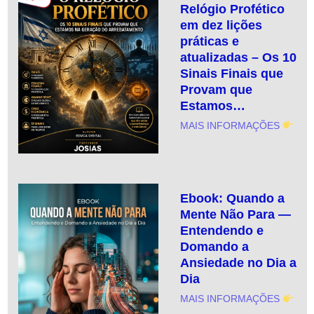
Relógio Profético
em dez lições
práticas e
atualizadas – Os 10
Sinais Finais que
Provam que
Estamos…
MAIS INFORMAÇÕES
Ebook: Quando a
Mente Não Para —
Entendendo e
Domando a
Ansiedade no Dia a
Dia
MAIS INFORMAÇÕES