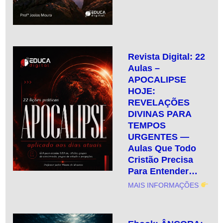
Revista Digital: 22
Aulas –
APOCALIPSE
HOJE:
REVELAÇÕES
DIVINAS PARA
TEMPOS
URGENTES —
Aulas Que Todo
Cristão Precisa
Para Entender…
MAIS INFORMAÇÕES