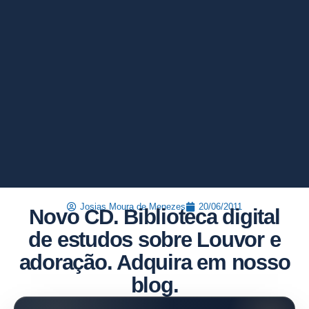
Josias Moura de Menezes
20/06/2011
Novo CD. Biblioteca digital
de estudos sobre Louvor e
adoração. Adquira em nosso
blog.