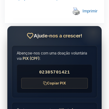
Imprimir
Ajude-nos a crescer!
Abençoe-nos com uma doação voluntária
via
PIX (CPF)
:
02385701421
Copiar PIX