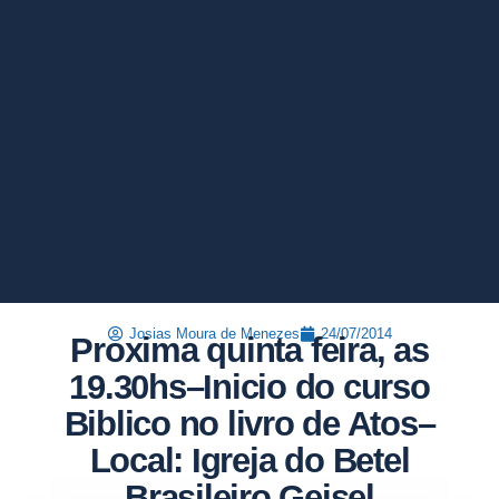
Josias Moura de Menezes
24/07/2014
Proxima quinta feira, as
19.30hs–Inicio do curso
Biblico no livro de Atos–
Local: Igreja do Betel
Brasileiro Geisel